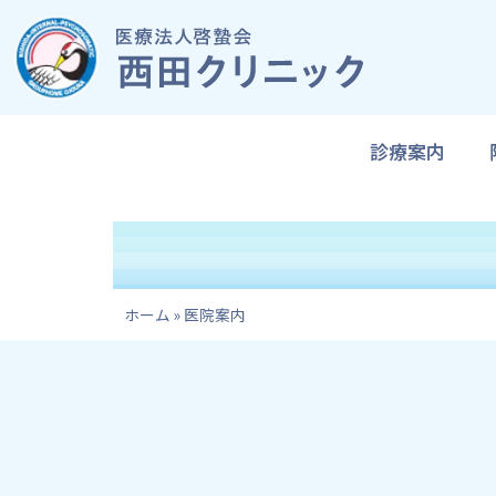
内
容
を
ス
キ
診療案内
ッ
プ
ホーム
»
医院案内